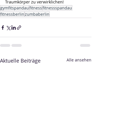
Traumkörper zu verwirklichen!
gymfitspandau
fitness
fitnessspandau
fitnessberlin
zumbaberlin
Aktuelle Beiträge
Alle ansehen